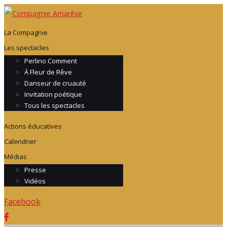
La Compagnie
Les spectacles
Perlino Comment
À Fleur de Rêve
Danseur de cruauté
Invitation poétique
Tous les spectacles
Actions éducatives
Calendrier
Médias
Presse
Vidéos
Facebook