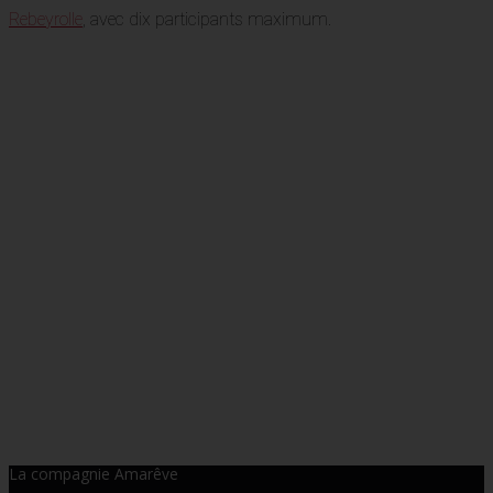
Rebeyrolle
, avec dix participants maximum.
La compagnie Amarêve