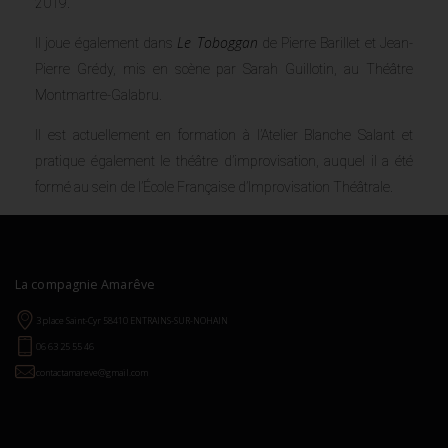
2019.
Le Toboggan
Il joue également dans
de Pierre Barillet et Jean-
Pierre Grédy, mis en scène par Sarah Guillotin, au Théâtre
Montmartre-Galabru.
Il est actuellement en formation à l’Atelier Blanche Salant et
pratique également le théâtre d’improvisation, auquel il a été
formé au sein de l’École Française d’Improvisation Théâtrale.
La compagnie Amarêve
3 place Saint-Cyr 58410 ENTRAINS-SUR-NOHAIN
06 63 25 55 46
contactamareve@gmail.com