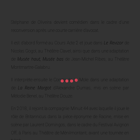
Stéphane de Oliveira devient comédien dans le cadre d’une
reconversion après une courte carrière d’avocat.
Le Revizor
Il est d’abord formé au Cours Acte 2 et joue dans
de
Nicolas Gogol, au Théâtre Clavel, ainsi que dans une adaptation
Musée haut, Musée bas
de
de Jean-Michel Ribes, au Théâtre
Montmartre-Galabru.
Il interprète ensuite le Comte de La Mole dans une adaptation
La Reine Margot
de
d’Alexandre Dumas, mis en scène par
Mélodie Benel, au Théâtre Douze.
En 2018, il rejoint la compagnie Minuit 44 avec laquelle il joue le
rôle de Britannicus dans la pièce éponyme de Racine, mise en
scène par Laurent Domingos, dans le cadre du Festival Avignon
Off, à Paris au Théâtre de Ménilmontant, avant une tournée en