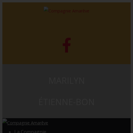
MARILYN
ÉTIENNE-BON
La Compagnie