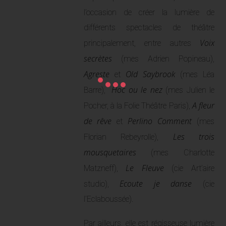
l’occasion de créer la lumière de
différents spectacles de théâtre
Voix
principalement, entre autres
secrètes
(mes Adrien Popineau),
Agreste
Old Saybrook
et
(mes Léa
Hoc ou le nez
Barre),
(mes Julien le
A fleur
Pocher, à la Folie Théâtre Paris),
de rêve
Perlino Comment
et
(mes
Les trois
Florian Rebeyrolle),
mousquetaires
(mes Charlotte
Le Fleuve
Matzneff),
(cie Art’aire
Ecoute je danse
studio),
(cie
l’Eclaboussée).
Par ailleurs, elle est régisseuse lumière