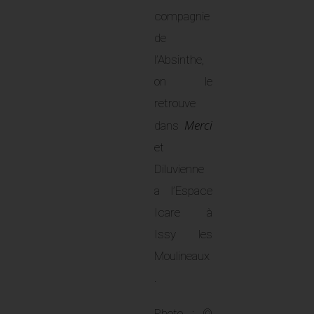
compagnie
de
l’Absinthe,
on le
retrouve
Merci
dans
et
Diluvienne
a l’Espace
Icare à
Issy les
Moulineaux
.
Photo : ©