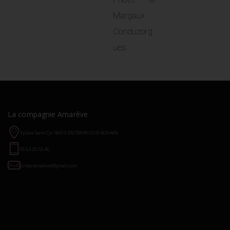
Margaux
Conduzorg
ues
La compagnie Amarêve
3 place Saint-Cyr 58410 ENTRAINS-SUR-NOHAIN
06 63 25 55 46
contactamareve@gmail.com