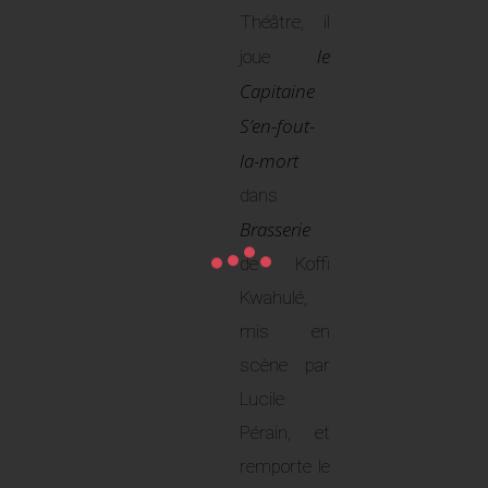
Théâtre, il
le
joue
Capitaine
S’en-fout-
la-mort
dans
Brasserie
de Koffi
Kwahulé,
mis en
scène par
Lucile
Pérain, et
remporte le