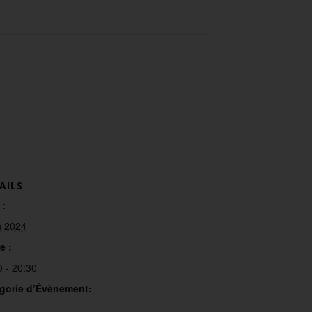
AILS
 :
n 2024
e :
0 - 20:30
gorie d’Évènement: