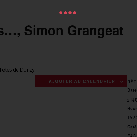
s…, Simon Grangeat
 Fêtes de Donzy
AJOUTER AU CALENDRIER
DÉT
Date
6 jui
Heur
19:3
Caté
EAC