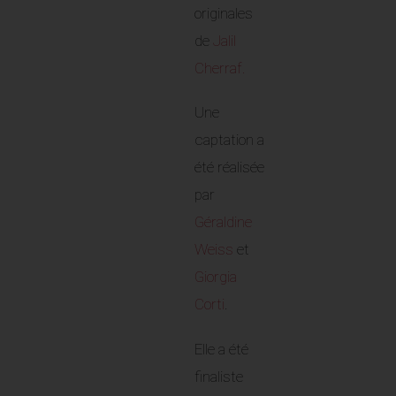
originales
de
Jalil
Cherraf.
Une
captation a
été réalisée
par
Géraldine
Weiss
et
Giorgia
Corti
.
Elle a été
finaliste