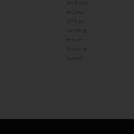
des Éclats
de Coeur
2019 du
comité de
lecture
“Éclats de
Scènes”.