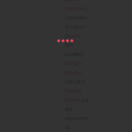
Weissberg
(comédien
s),
Marilyn
Étienne-
Bon
(lumière),
Morgan
Beaulieu
(son) et
le
Quatuor
Pacerel
sur
des
compositio
ns