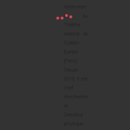
notammen
t au
Théâtre
national de
l’Odéon-
Europe
(Paris).
Depuis
2015, il est
chef
d’orchestre
et
Directeur
artistique