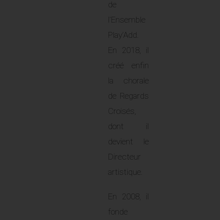
de
l’Ensemble
Play’Add.
En 2018, il
créé enfin
la chorale
de Regards
Croisés,
dont il
devient le
Directeur
artistique.
En 2008, il
fonde