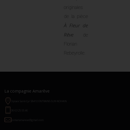
originales
de la pièce
À Fleur de
Rêve
de
Florian
Rebeyrolle.
La compagnie Amarêve
3 place Saint-Cyr 58410 ENTRAINS-SUR-NOHAIN
06 63 25 55 46
contactamareve@gmail.com