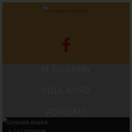
M. DUBARRY
PÔLE NORD
ACADEMY
La Compagnie