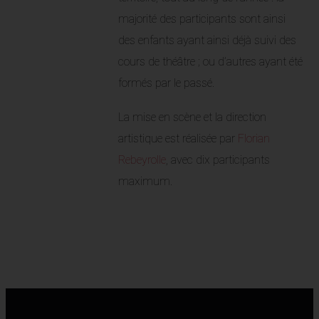
majorité des participants sont ainsi
des enfants ayant ainsi déjà suivi des
cours de théâtre ; ou d’autres ayant été
formés par le passé.
La mise en scène et la direction
artistique est réalisée par
Florian
Rebeyrolle
, avec dix participants
maximum.