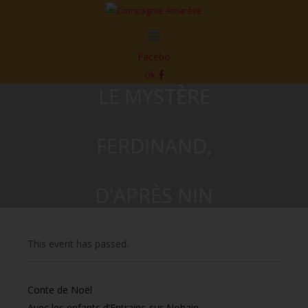
Facebo
ok
LE MYSTÈRE
FERDINAND,
D'APRÈS NIN
This event has passed.
Conte de Noël
Avec les enfants d’Entrains-sur-Nohain