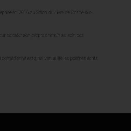
t reprise en 2016 au Salon du Livre de Cosne-sur-
ecteur de créer son propre chemin au sein des
e comédienne est ainsi venue lire les poèmes écrits