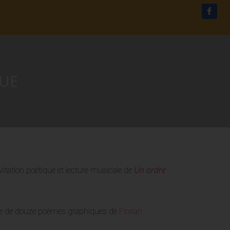
QUE
Un ordre
vitation poétique et lecture musicale de
rie de douze poèmes graphiques de
Florian