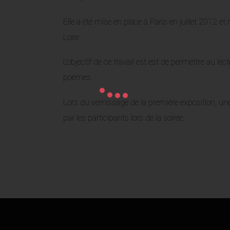
Elle a été mise en place à Paris en juillet 2012 e
Loire.
L’objectif de ce travail est est de permettre au l
poèmes.
Lors du vernissage de la première exposition, un
par les participants lors de la soirée.