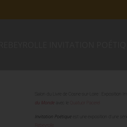
 REBEYROLLE INVITATION POÉTI
Salon du Livre de Cosne-sur-Loire : Exposition In
du Monde
avec le
Quatuor Pacerel
Invitation Poétique
est une exposition d’une sé
Rebeyrolle