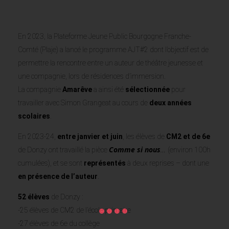
En 2023, la Plateforme Jeune Public Bourgogne Franche-
Comté (Plaje) a lancé le programme AJT#2 dont l’objectif est de
permettre la rencontre entre un auteur de théâtre jeunesse et
une compagnie, lors de résidences d’immersion.
La compagnie
Amarêve
a ainsi été
sélectionnée
pour
travailler avec Simon Grangeat au cours de
deux années
scolaires
.
En 2023-24,
entre
janvier et juin
, les élèves de
CM2 et de 6
e
Comme si nous
…
de Donzy ont travaillé la pièce
(environ 100h
cumulées), et se sont
représentés
à deux reprises – dont une
en présence de l’auteur
.
52
élèves
de Donzy :
-25 élèves de CM2 de l’école primaire
-27 élèves de 6e du collège