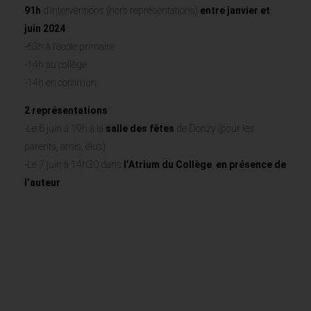
91h
d’interventions (hors représentations)
entre
janvier et
juin 2024
:
-63h à l’école primaire
-14h au collège
-14h en commun
2 représentations
:
-Le 6 juin à 19h à la
salle des fêtes
de Donzy (pour les
parents, amis, élus)
-Le 7 juin à 14h30 dans
l’Atrium du Collège
,
en présence de
l’auteur