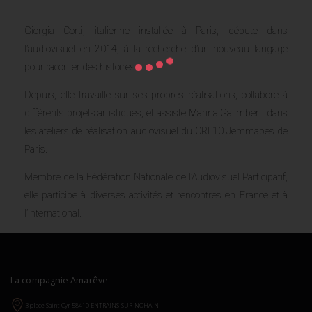
Giorgia Corti, italienne installée à Paris, débute dans
l’audiovisuel en 2014, à la recherche d’un nouveau langage
pour raconter des histoires.
Depuis, elle travaille sur ses propres réalisations, collabore à
différents projets artistiques, et assiste Marina Galimberti dans
les ateliers de réalisation audiovisuel du CRL10 Jemmapes de
Paris.
Membre de la Fédération Nationale de l’Audiovisuel Participatif,
elle participe à diverses activités et rencontres en France et à
l’international.
La compagnie Amarêve
3 place Saint-Cyr 58410 ENTRAINS-SUR-NOHAIN