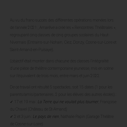
Au vu du franc-succès des différentes opérations menées lors
de l’année 2021 , Amarêve a créé les « Rencontres Théâtrales »,
regroupant cinq classes de cinq groupes scolaires du Haut-
Nivernais (Entrains-sur-Nohain, Ciez, Donzy, Cosne-sur-Loire et
Saint-Amand-en-Puisaye).
L’objectif était monter dans chacune des classes l’intégralité
d’une pièce de théâtre contemporaine jeunesse, mis en scène
sur l’équivalent de trois mois, entre mars et juin 2022.
De ce travail ont résulté 5 spectacles, soit 15 dates (1 pour les
parents/amis/partenaires, 2 pour les élèves des autres écoles).:
La Terre qui ne voulait plus tourner
✓ 17 et 19 mai :
, Françoise
du Chaxel (Château de St-Amand)
Le pays de rien
✓ 2 et 3 juin :
, Nathalie Papin (Garage Théâtre
de Cosne-sur-Loire)