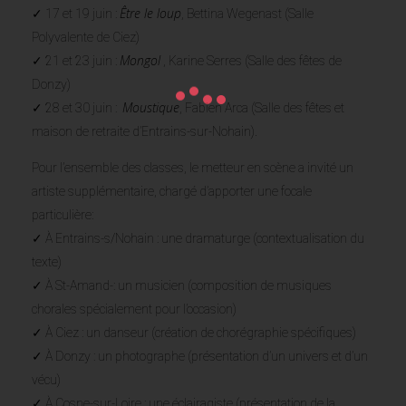
Être le loup
✓ 17 et 19 juin :
, Bettina Wegenast (Salle
Polyvalente de Ciez)
Mongol
✓ 21 et 23 juin :
, Karine Serres (Salle des fêtes de
Donzy)
Moustique
✓ 28 et 30 juin :
, Fabien Arca (Salle des fêtes et
maison de retraite d’Entrains-sur-Nohain).
Pour l’ensemble des classes, le metteur en scène a invité un
artiste supplémentaire, chargé d’apporter une focale
particulière:
✓ À Entrains-s/Nohain : une dramaturge (contextualisation du
texte)
✓ À St-Amand-: un musicien (composition de musiques
chorales spécialement pour l’occasion)
✓ À Ciez : un danseur (création de chorégraphie spécifiques)
✓ À Donzy : un photographe (présentation d’un univers et d’un
vécu)
✓ À Cosne-sur-Loire : une éclairagiste (présentation de la