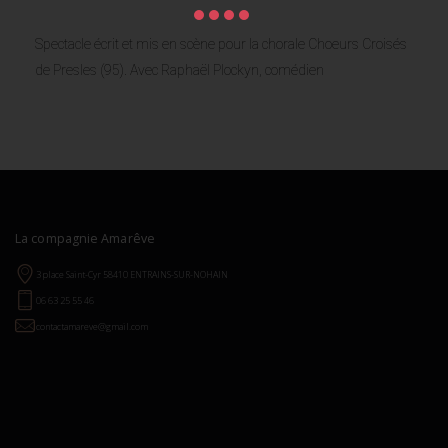
Spectacle écrit et mis en scène pour la chorale Choeurs Croisés
de Presles (95). Avec Raphaël Plockyn, comédien
La compagnie Amarêve
3 place Saint-Cyr 58410 ENTRAINS-SUR-NOHAIN
06 63 25 55 46
contactamareve@gmail.com