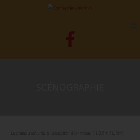
SCÉNOGRAPHIE
Le plateau est vide, à l’exception d’un rideau (H: 3,5m / L: 6m)