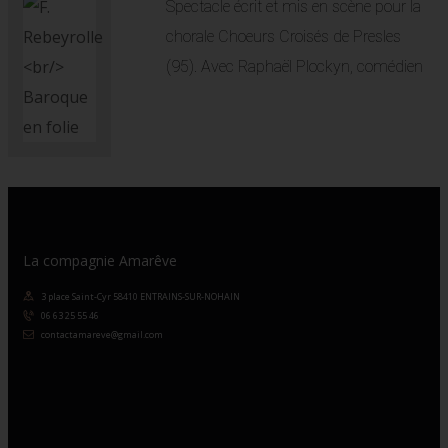
Spectacle écrit et mis en scène pour la
chorale Choeurs Croisés de Presles
(95). Avec Raphaël Plockyn, comédien
La compagnie Amarêve
3 place Saint-Cyr 58410 ENTRAINS-SUR-NOHAIN
06 63 25 55 46
contactamareve@gmail.com