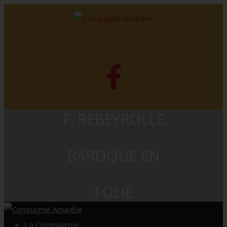
F. REBEYROLLE
BAROQUE EN
FOLIE
La Compagnie