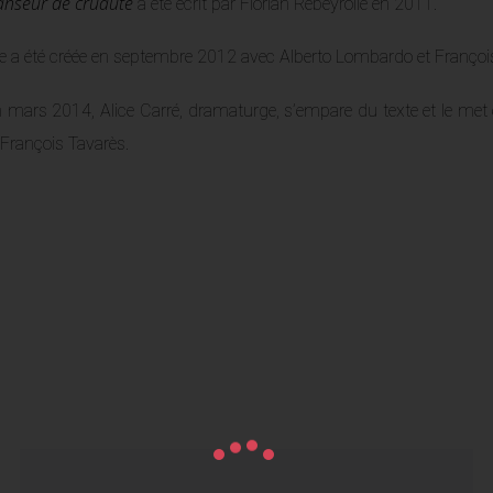
nseur de cruauté
a été écrit par Florian Rebeyrolle en 2011.
le a été créée en septembre 2012 avec Alberto Lombardo et François
 mars 2014, Alice Carré, dramaturge, s’empare du texte et le met e
 François Tavarès.