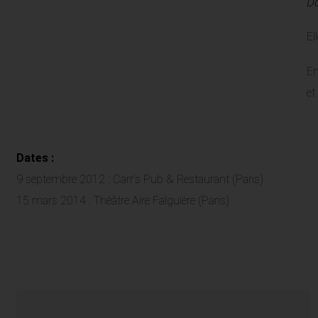
Da
El
En
et
Dates :
9 septembre 2012 : Carr’s Pub & Restaurant (Paris)
15 mars 2014 : Théâtre Aire Falguière (Paris)