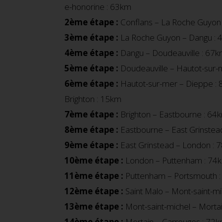
e-honorine : 63km
2ème étape :
Conflans – La Roche Guyon
3ème étape :
La Roche Guyon – Dangu :
4ème étape :
Dangu – Doudeauville : 67
5ème étape :
Doudeauville – Hautot-sur-
6ème étape :
Hautot-sur-mer – Dieppe : 8
Brighton : 15km
7ème étape :
Brighton – Eastbourne : 64
8ème étape :
Eastbourne – East Grinstea
9ème étape :
East Grinstead – London : 
10ème étape :
London – Puttenham : 74
11ème étape :
Puttenham – Portsmouth : 6
12ème étape :
Saint Malo – Mont-saint-mi
13ème étape :
Mont-saint-michel – Morta
14ème étape :
Mortain – Carrouges : 72