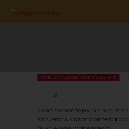
PARISLONDRESMONTSAINTMICHELPARIS
Voyage en solo rime pour moi avec introspe
élans cérébraux avec moi-même tout d’abor
ceux que ca pourrait intéresser 🙂