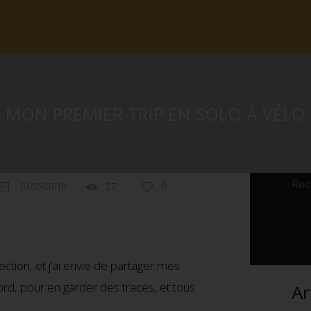
MON PREMIER TRIP EN SOLO À VÉLO
03/05/2018
27
0
ction, et j’ai envie de partager mes
d, pour en garder des traces, et tous
Ar