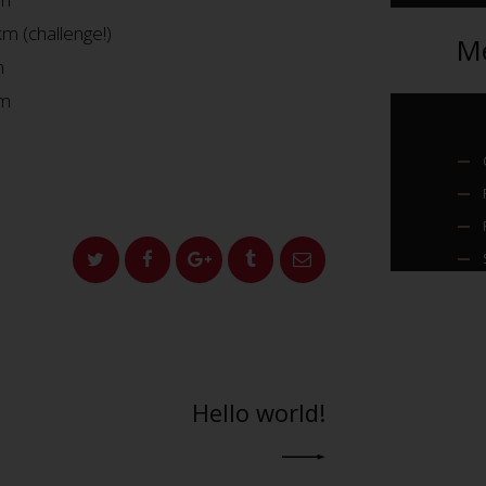
m (challenge!)
M
m
km
NEXT POST
Hello world!