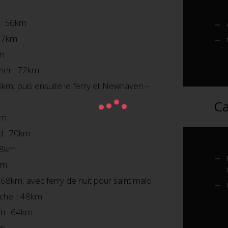
 : 56km
 47km
km
mer : 72km
km, puis ensuite le ferry et Newhaven –
Ca
km
d : 70km
78km
km
8km, avec ferry de nuit pour saint malo
chel : 48km
in : 64km
km