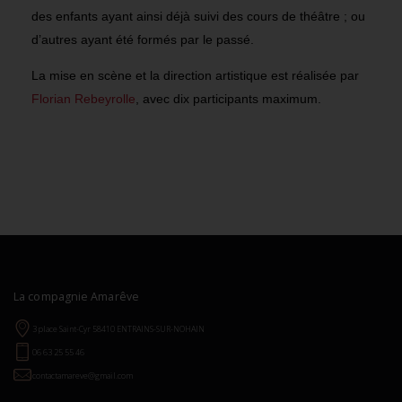
des enfants ayant ainsi déjà suivi des cours de théâtre ; ou
d’autres ayant été formés par le passé.
La mise en scène et la direction artistique est réalisée par
Florian Rebeyrolle
, avec dix participants maximum.
La compagnie Amarêve
3 place Saint-Cyr 58410 ENTRAINS-SUR-NOHAIN
06 63 25 55 46
contactamareve@gmail.com