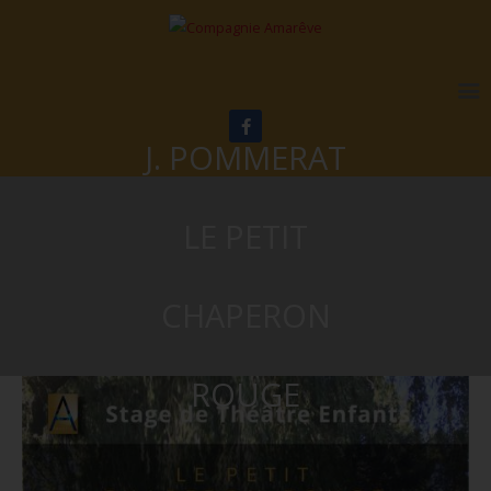
J. POMMERAT
LE PETIT
CHAPERON
ROUGE