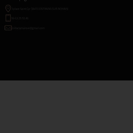
3 place Saint-Cyr 58410 ENTRAINS-SUR-NOHAIN
06 63 25 55 46
contactamareve@gmail.com