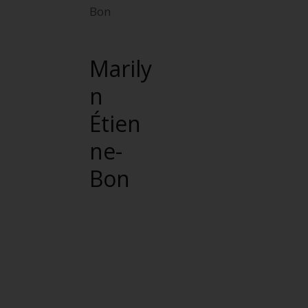
Marily
n
Étien
ne-
Bon